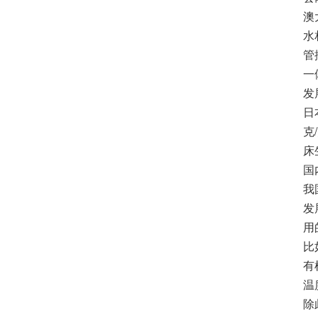
澳
水
管
一
发
日
克
床
国
我
发
用
比
有
温
除