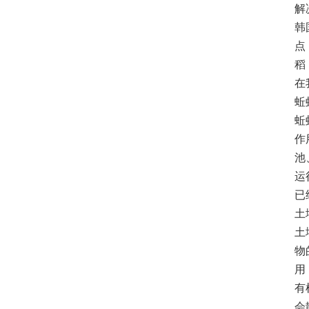
解
韩
点
稻
在
蚯
蚯
作
池
运
已
土
土
物
用
有
会