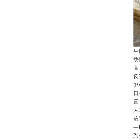
生
载
高
反
(
日
置
人
该
—
到