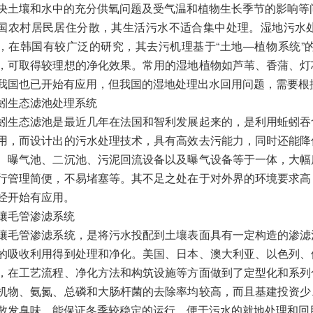
决土壤和水中的充分供氧问题及受气温和植物生长季节的影响等
国农村居民居住分散，其生活污水不适合集中处理。湿地污水
，在韩国有较广泛的研究，其去污机理基于“土地—植物系统”
，可取得较理想的净化效果。常用的湿地植物如芦苇、香蒲、灯
我国也已开始有应用，但我国的湿地处理出水回用问题，需要根
蚓生态滤池处理系统
蚓生态滤池是最近几年在法国和智利发展起来的，是利用蚯蚓吞
用，而设计出的污水处理技术，具有高效去污能力，同时还能降
、曝气池、二沉池、污泥回流设备以及曝气设备等于一体，大幅
行管理简便，不易堵塞等。其不足之处在于对外界的环境要求高
经开始有应用。
壤毛管渗滤系统
壤毛管渗滤系统，是将污水投配到土壤表面具有一定构造的渗滤
的吸收利用得到处理和净化。美国、日本、澳大利亚、以色列、
，在工艺流程、净化方法和构筑设施等方面做到了定型化和系列
机物、氨氮、总磷和大肠杆菌的去除率均较高，而且基建投资少
散发臭味，能保证冬季较稳定的运行，便于污水的就地处理和回