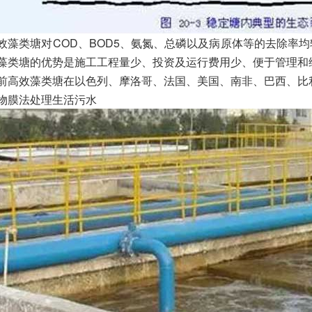
效藻类塘对COD、BOD5、氨氮、总磷以及病原体等的去除率
藻类塘的优势是施工工程量少、投资及运行费用少、便于管理和
前高效藻类塘在以色列、摩洛哥、法国、美国、南非、巴西、比
物膜法处理生活污水