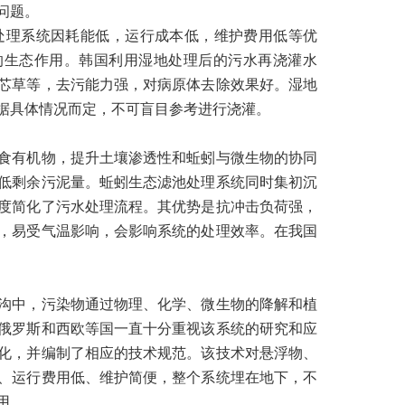
问题。
处理系统因耗能低，运行成本低，维护费用低等优
的生态作用。韩国利用湿地处理后的污水再浇灌水
芯草等，去污能力强，对病原体去除效果好。湿地
据具体情况而定，不可盲目参考进行浇灌。
食有机物，提升土壤渗透性和蚯蚓与微生物的协同
低剩余污泥量。蚯蚓生态滤池处理系统同时集初沉
度简化了污水处理流程。其优势是抗冲击负荷强，
，易受气温影响，会影响系统的处理效率。在我国
沟中，污染物通过物理、化学、微生物的降解和植
俄罗斯和西欧等国一直十分重视该系统的研究和应
化，并编制了相应的技术规范。该技术对悬浮物、
、运行费用低、维护简便，整个系统埋在地下，不
用。