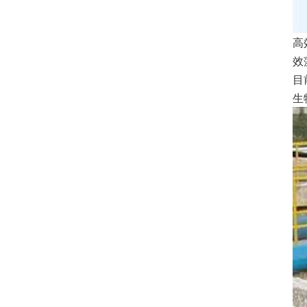
高
效
目
生