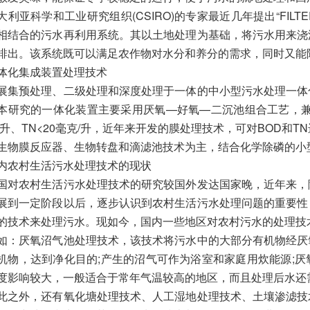
大利亚科学和工业研究组织(CSIRO)的专家最近几年提出“FIL
相结合的污水再利用系统。其以土地处理为基础，将污水用来浇
排出。该系统既可以满足农作物对水分和养分的需求，同时又能
体化集成装置处理技术
展集预处理、二级处理和深度处理于一体的中小型污水处理一体
本研究的一体化装置主要采用厌氧—好氧—二沉池组合工艺，兼具
/升、TN<20毫克/升，近年来开发的膜处理技术，可对BOD和
生物膜反应器、生物转盘和滴滤池技术为主，结合化学除磷的小
内农村生活污水处理技术的现状
国对农村生活污水处理技术的研究较国外发达国家晚，近年来，
展到一定阶段以后，逐步认识到农村生活污水处理问题的重要性
的技术来处理污水。现如今，国内一些地区对农村污水的处理技
如：厌氧沼气池处理技术，该技术将污水中的大部分有机物经厌
机物，达到净化目的;产生的沼气可作为浴室和家庭用炊能源;
度影响较大，一般适合于常年气温较高的地区，而且处理后水还
此之外，还有氧化塘处理技术、人工湿地处理技术、土壤渗滤技