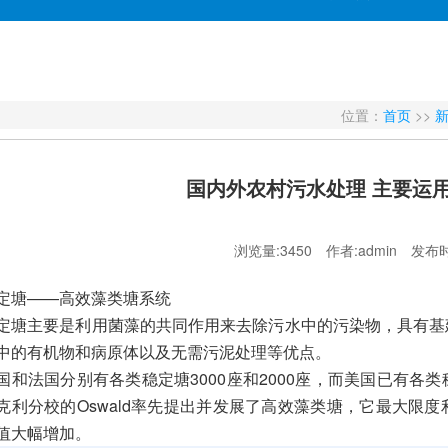
位置：
首页
>>
国内外农村污水处理 主要运
浏览量:3450
作者:admin
发布时间
定塘——高效藻类塘系统
定塘主要是利用菌藻的共同作用来去除污水中的污染物，具有基
中的有机物和病原体以及无需污泥处理等优点。
国和法国分别有各类稳定塘3000座和2000座，而美国已有
克利分校的Oswald率先提出并发展了高效藻类塘，它最大限
值大幅增加。